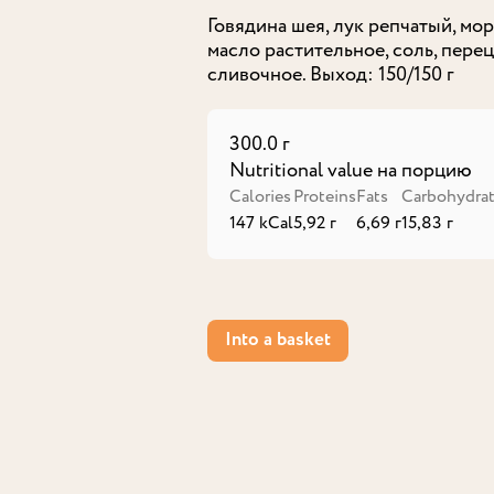
Говядина шея, лук репчатый, мор
масло растительное, соль, пере
300.0 г
Nutritional value на порцию
Calories
Proteins
Fats
Carbohydra
147 kCal
5,92 г
6,69 г
15,83 г
Into a basket