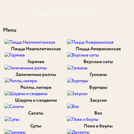
Menu
Пицца Неаполитанская
Пицца Американская
Горячее
Вкусные сеты
Запеченные роллы
Гунканы
Роллы, нигири
Бургеры
Шаурма и сэндвичи
Закуски
Салаты
Вок
Супы
Поке и боулы