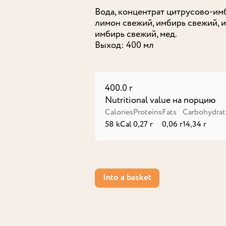
Вода, концентрат цитрусово-имб
лимон свежий, имбирь свежий, и
имбирь свежий, мед.
Выход: 400 мл
400.0 г
Nutritional value на порцию
Calories
Proteins
Fats
Carbohydrat
58 kCal
0,27 г
0,06 г
14,34 г
Into a basket