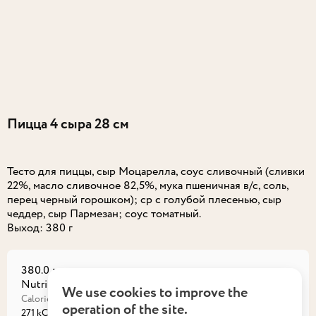
Пицца 4 сыра 28 см
Тесто для пиццы, сыр Моцарелла, соус сливочный (сливки
22%, масло сливочное 82,5%, мука пшеничная в/с, соль,
перец черный горошком); ср с голубой плесенью, сыр
чеддер, сыр Пармезан; соус томатный.
380.0 г
Nutritional value на порцию
We use cookies to improve the
Calories
Proteins
operation of the site.
271 kCal
11,42 г