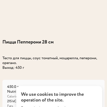
Пицца Пепперони 28 см
Тесто для пиццы, соус томатный, моцарелла, пеперони,
орегано.
Выход: 450 г
450.0 г
Nutritional value на порцию
We use cookies to improve the
Calories
Proteins
operation of the site.
215 kCal
10,56 г
Fats
Carbohydrates