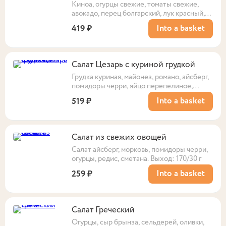
Киноа, огурцы свежие, томаты свежие,
авокадо, перец болгарский, лук красный,
чеснок, соус дрессинг лимонный, кинза.
Into a basket
419 ₽
Выход:250/10г
Салат Цезарь с куриной грудкой
Грудка куриная, майонез, романо, айсберг,
помидоры черри, яйцо перепелиное,
пармезан, гренки, соус цезарь.
Into a basket
519 ₽
Выход:180/30/20/8 г
Салат из свежих овощей
Салат айсберг, морковь, помидоры черри,
огурцы, редис, сметана. Выход: 170/30 г
Into a basket
259 ₽
Салат Греческий
Огурцы, сыр брынза, сельдерей, оливки,