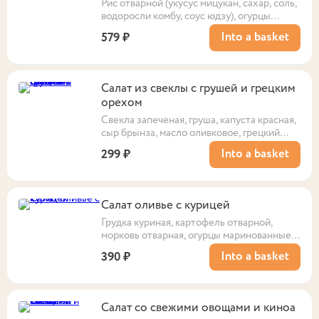
Рис отварной (укусус мицукан, сахар, соль,
водоросли комбу, соус юдзу), огурцы
свежие, лосось, сыр сливочный, салат
Into a basket
579 ₽
руккола, соус соево-овощной, нори,
кунжут. Выход: 175 гр
Салат из свеклы с грушей и грецким
орехом
Свекла запеченая, груша, капуста красная,
сыр брынза, масло оливковое, грецкий
орех, соус бальзамический, соль, перец
Into a basket
299 ₽
черный.
Салат оливье с курицей
Грудка куриная, картофель отварной,
морковь отварная, огурцы маринованные,
огурцы свежие, горошек зеленый, яйцо
Into a basket
390 ₽
куриное, майонез, укроп. Выход:290 г
Салат со свежими овощами и киноа