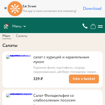
Eat Street
Download
The app is more convenient and interesting!
Menu
Main
Салаты
Салаты
салат с курицей и карамельным
луком
Куриное филе, картофель, огурцы
маринованные, айсберг, помидоры черри,
медово-горчичная заправка, пармезан.
Into a basket
339 ₽
Выход: 190 г
Салат Филадельфия со
слабосоленым лососем